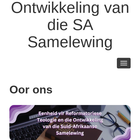
Ontwikkeling van
die SA
Samelewing
Toggle
navigati
Oor ons