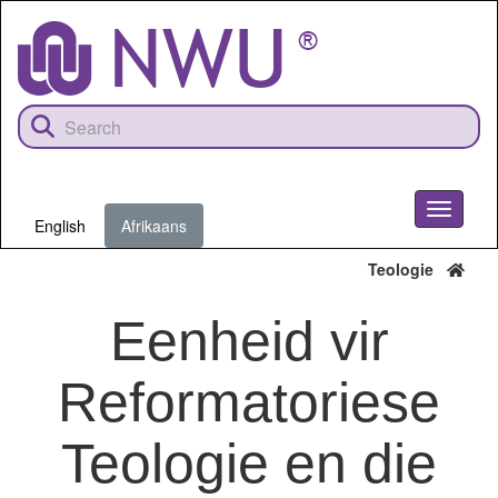
Skip
to
main
content
Toggle
English
Afrikaans
navigati
Teologie
Eenheid vir
Reformatoriese
Teologie en die